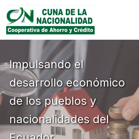
Skip
to
content
Impulsando el
desarrollo económico
de los pueblos y
nacionalidades del
Ecuador